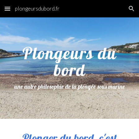
plongeursdubord.fr
Skip to main content
Skip to navigation
Plongeurs du
bord
une autre philosophie de la plongée sous marine
Plonger du bord, c'est